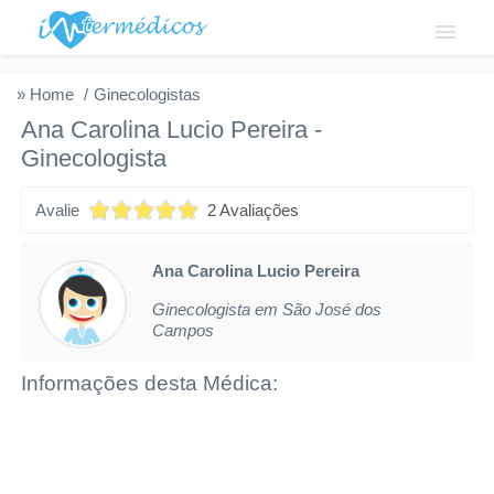
Login
» Home
Ginecologistas
Ana Carolina Lucio Pereira
-
Institucional
Ginecologista
Fale conosco
Avalie
2 Avaliações
Cadastre-se
Ana Carolina Lucio Pereira
Solicitar acesso
Ginecologista em São José dos
Campos
Privacidade
Informações desta Médica: