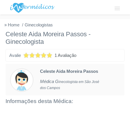
Login
» Home
Ginecologistas
Celeste Aida Moreira Passos
-
Institucional
Ginecologista
Fale conosco
Avalie
1 Avaliação
Cadastre-se
Celeste Aida Moreira Passos
Solicitar acesso
Médica G
inecologista em São José
dos Campos
Privacidade
Informações desta Médica: