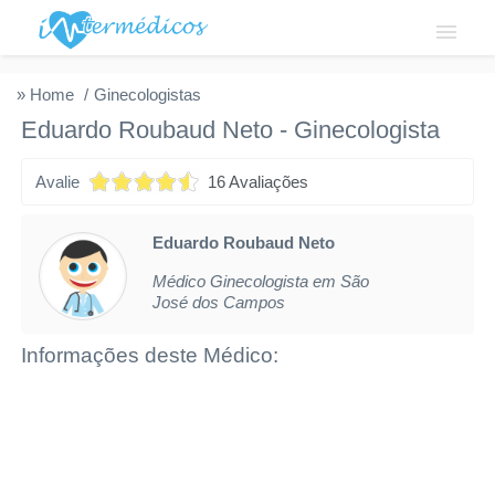
Login
» Home
Ginecologistas
Eduardo Roubaud Neto
-
Ginecologista
Institucional
Avalie
16 Avaliações
Fale conosco
Cadastre-se
Eduardo Roubaud Neto
Médico Ginecologista em São
Solicitar acesso
José dos Campos
Privacidade
Informações deste Médico: