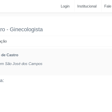
Login
Institucional
Fale
ro
-
Ginecologista
ação
o de Castro
 em São José dos Campos
a: