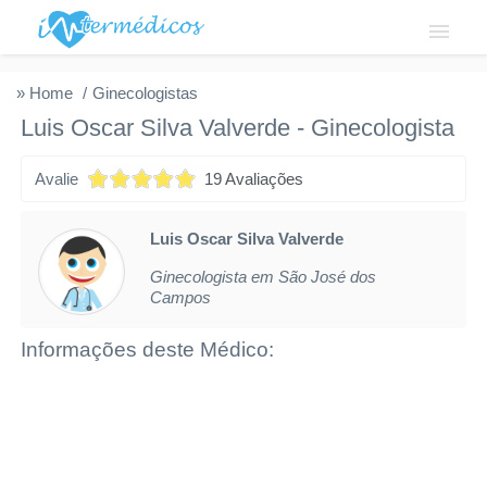
Login
» Home
Ginecologistas
Luis Oscar Silva Valverde
-
Ginecologista
Institucional
Avalie
19 Avaliações
Fale conosco
Cadastre-se
Luis Oscar Silva Valverde
Ginecologista em São José dos
Solicitar acesso
Campos
Privacidade
Informações deste Médico: