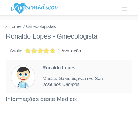
Login
» Home
Ginecologistas
Ronaldo Lopes
-
Ginecologista
Institucional
Avalie
1 Avaliação
Fale conosco
Cadastre-se
Ronaldo Lopes
Médico Ginecologista em São
Solicitar acesso
José dos Campos
Privacidade
Informações deste Médico: