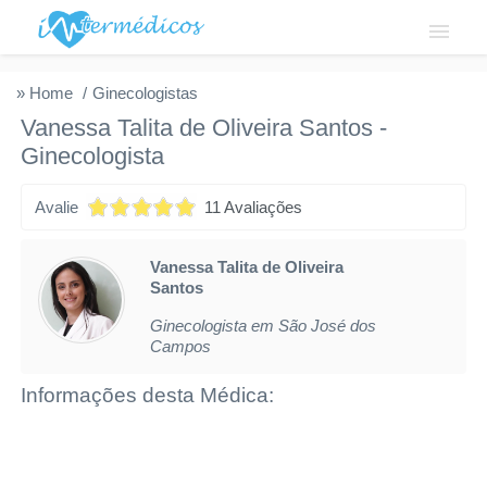
Login
» Home
Ginecologistas
Vanessa Talita de Oliveira Santos
-
Institucional
Ginecologista
Fale conosco
Avalie
11 Avaliações
Cadastre-se
Vanessa Talita de Oliveira
Santos
Solicitar acesso
Ginecologista em São José dos
Privacidade
Campos
Informações desta Médica: