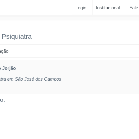
Login
Institucional
Fale
-
Psiquiatra
ação
 Jorjão
atra em São José dos Campos
o: