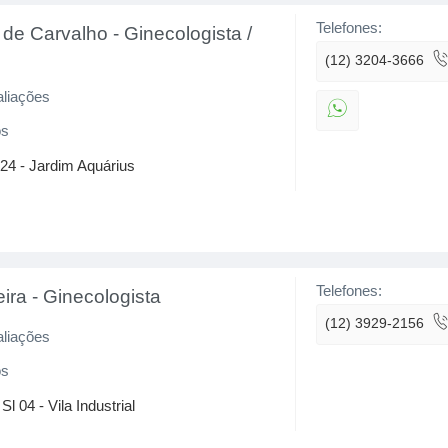
Telefones:
 de Carvalho
-
Ginecologista /
(12) 3204-3666
aliações
os
 24 - Jardim Aquárius
Telefones:
eira
-
Ginecologista
(12) 3929-2156
aliações
os
l 04 - Vila Industrial