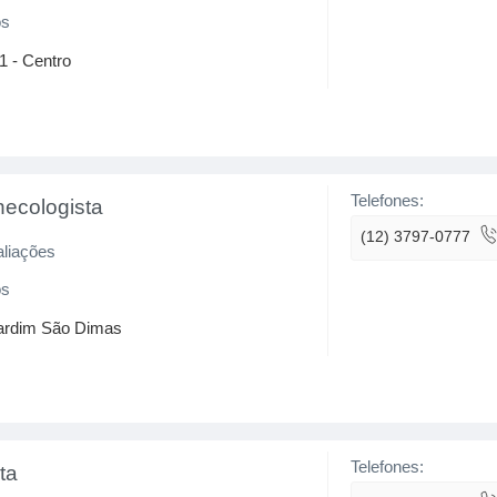
os
1 - Centro
Telefones:
necologista
(12) 3797-0777
aliações
os
 Jardim São Dimas
Telefones:
ta