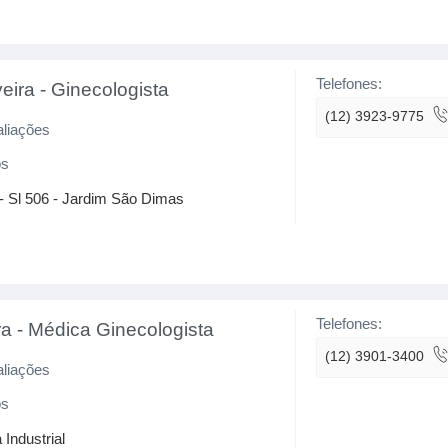
Telefones:
veira
-
Ginecologista
(12) 3923-9775
aliações
os
 - Sl 506 - Jardim São Dimas
Telefones:
ra
-
Médica Ginecologista
(12) 3901-3400
aliações
os
 Industrial