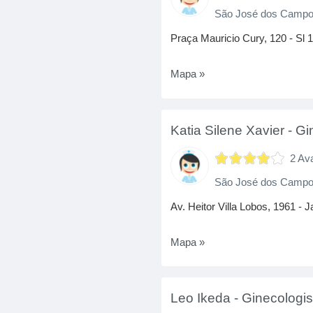
São José dos Camp
Praça Mauricio Cury, 120 - Sl 1
Mapa »
Katia Silene Xavier
-
Gi
2 Av
São José dos Camp
Av. Heitor Villa Lobos, 1961 -
Mapa »
Leo Ikeda
-
Ginecologis