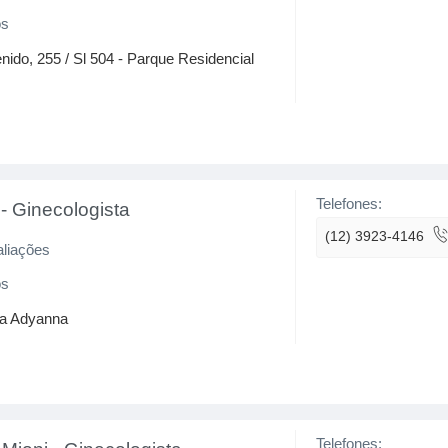
os
nido, 255 / Sl 504 - Parque Residencial
Telefones:
-
Ginecologista
(12) 3923-4146
aliações
os
la Adyanna
Telefones: