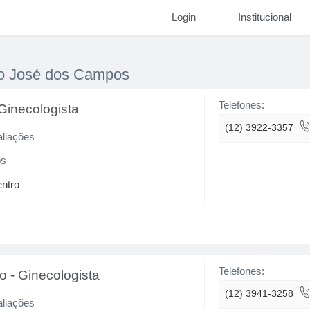
Login
Institucional
ão José dos Campos
Telefones:
Ginecologista
(12) 3922-3357
aliações
os
entro
Telefones:
go
-
Ginecologista
(12) 3941-3258
aliações