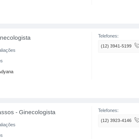
Telefones:
necologista
(12) 3941-5199
aliações
os
 Adyana
Telefones:
assos
-
Ginecologista
(12) 3923-4146
aliações
os