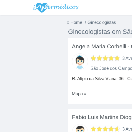
» Home
Ginecologistas
Ginecologistas em S
Angela Maria Corbelli
-
3 Av
São José dos Camp
R. Alípio da Silva Viana, 36 - C
Mapa »
Fabio Luis Martins Dio
3 Av