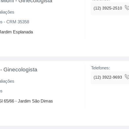
 Mioni
-
Ginecologista
(12) 3925-2510
aliações
s - CRM 35358
 Jardim Esplanada
Telefones:
-
Ginecologista
(12) 3922-9693
aliações
os
 Sl 65/66 - Jardim São Dimas